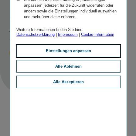
nach drei
anpassen" jederzeit für die Zukunft widerrufen oder
ändern sowie die Einstellungen individuell auswählen
Quartalen
und mehr über diese erfahren.
2022
Weitere Informationen finden Sie hier:
Datenschutzerklärung
|
Impressum
|
Cookie-Information
Einstellungen anpassen
Veröffentlicht
STICHWORTE
15.11.2022
IR
ERGEBNISSE
Alle Ablehnen
Alle Akzeptieren