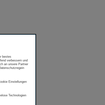
hr bestes
ufend verbessern und
uch an unsere Partner
 Datenschutzregein
Cookie Einstellungen
ielose Technologien