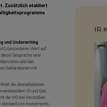
. Zusätzlich etabliert
­tig­keits­pro­gramms
IR 
ng und Underwriting
ie VIG besonderen Wert auf
ch diese Gespräche eine
ment­prozess und das
ei Deklara­tionen mit
nthält die überar­beiteten
ven­ti­o­nellem Öl und Gas
t die VIG bei Verstößen
 Abstand von Investments.