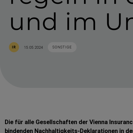
und im Un
Veröffentlicht
STICHWORTE
15.05.2024
IR
SONSTIGE
Die für alle Gesell­schaften der Vienna Insuran
bindenden Nachhaltigkeits-​Deklarationen in d