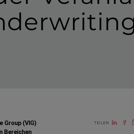
derwritin
ce Group (VIG)
TEILEN
en Bereichen