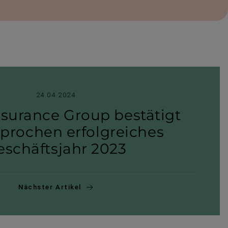
24.04.2024
nsurance Group bestätigt
pro­chen erfolg­rei­ches
schäfts­jahr 2023
Nächster Artikel