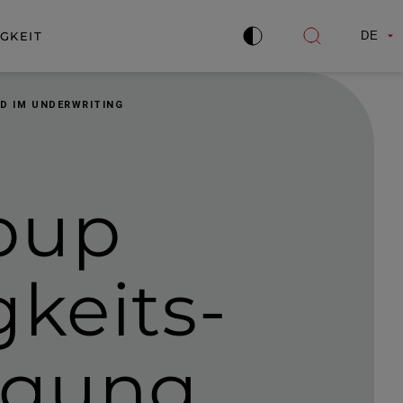
GKEIT
DE
Kontrast
Suche
verbessern
öffnen
D IM UNDERWRITING
oup
­keits­
lagung