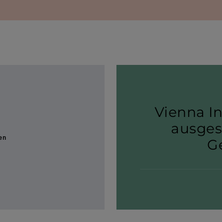
Vienna I
ausge­s
en
Ge