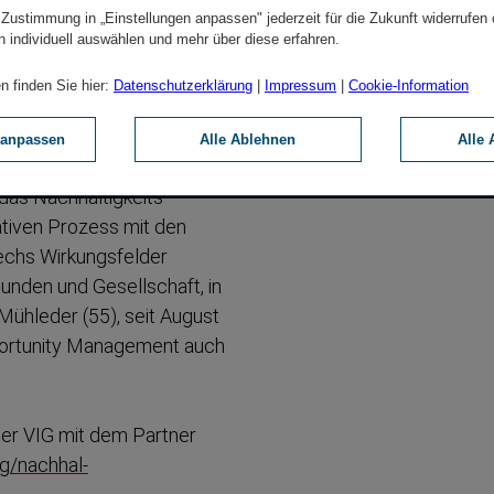
 Zustimmung in „Einstellungen anpassen" jederzeit für die Zukunft widerrufen
n individuell auswählen und mehr über diese erfahren.
up
n finden Sie hier:
Datenschutzerklärung
|
Impressum
|
Cookie-Information
 anpassen
Alle Ablehnen
Alle 
oordinator für alle
as Nachhal­tig­keits­
ativen Prozess mit den
sechs Wirkungs­felder
unden und Gesell­schaft, in
ühleder (55), seit August
pportunity Management auch
der VIG mit dem Partner
ig/nachhal­