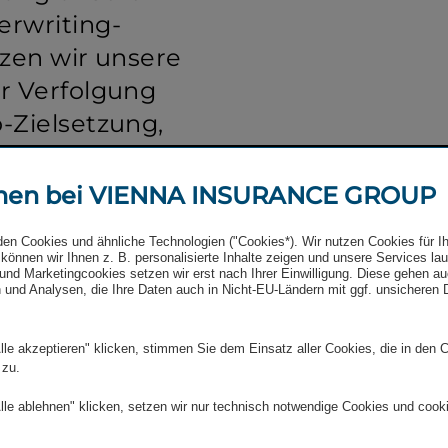
rwriting-​
nzen wir unsere
r Verfolgung
o-Zielsetzung,
t­lichen über
g­keits­programm
men bei VIENNA INSURANCE GROUP
thaltene
den Cookies und ähnliche Technologien ("Cookies*). Wir nutzen Cookies für I
ement abbilden.
können wir Ihnen z. B. personalisierte Inhalte zeigen und unsere Services la
und Marketingcookies setzen wir erst nach Ihrer Einwilligung. Diese gehen a
eren wir ein
 und Analysen, die Ihre Daten auch in Nicht-EU-Ländern mit ggf. unsicheren
lity Office, um
umfassend in
lle akzeptieren" klicken, stimmen Sie dem Einsatz aller Cookies, die in den 
 zu.
ts­modell zu
lle ablehnen" klicken, setzen wir nur technisch notwendige Cookies und cook