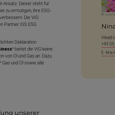
​Ansatz. Dieser steht für
e zu ermutigen, ihre ESG-​
© Luxund
 verbessern. Die VIG
nen Partner ISS ESG
Nin
Head o
lichten Deklaration
+43 (0)
siness
“ bietet die VIG keine
E-Mai
tion von Öl und Gas an. Dazu
“ Gas und Öl sowie alle
fung unserer