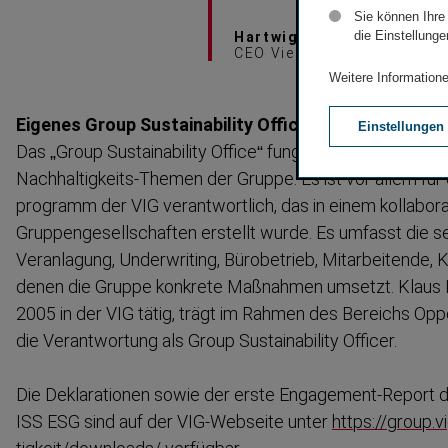
Sie können Ihre
die Einstellunge
Hartwig Löger
CEO Vienna Insurance Gro
Weitere Informatione
Eigenes Group Sustaina­bility Office
Einstellungen
Das „Group Sustaina­bility Office“ fungiert als proaktiver K
Nachhaltigkeits-​Themen der Gruppe. Es ist vor allem für d
programm der VIG verant­wortlich, das in einem kollabo­r
Gruppen­ge­sell­schaften erstellt wurde. Es umfasst die 
Veranlagung, Underwriting, Bürobetrieb, Mitarbeitende, K
denen die Gruppe konkrete Maßnahmen umsetzt. Klaus M
2005 in der VIG tätig, trägt im Rahmen des Bereichs O
die Verant­wortung als Group Sustaina­bility Officer.
Die Deklara­tionen sowie der erste Engagement-​Report 
ISS ESG sind auf der VIG-​Webseite unter
https://group.v