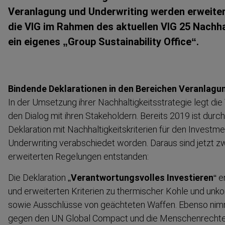
Veranlagung und Underwriting werden erweitert
die VIG im Rahmen des aktuellen VIG 25 Nachhal
ein eigenes „Group Sustaina­bility Office“.
Bindende Deklara­tionen in den Bereichen Veranlagu
In der Umsetzung ihrer Nachhal­tig­keits­strategie legt d
den Dialog mit ihren Stakeholdern. Bereits 2019 ist dur
Deklaration mit Nachhal­tig­keits­kri­terien für den Invest­
Underwriting verabschiedet worden. Daraus sind jetzt zw
erweiterten Regelungen entstanden:
Die Deklaration „
Verant­wor­tungs­volles Investieren
“ e
und erweiterten Kriterien zu thermischer Kohle und unkon
sowie Ausschlüsse von geächteten Waffen. Ebenso nimm
gegen den UN Global Compact und die Menschen­rechte