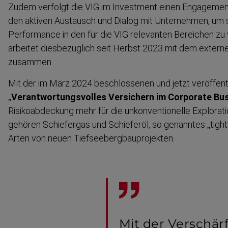
Zudem verfolgt die VIG im Investment einen Engagement-
den aktiven Austausch und Dialog mit Unternehmen, um si
Performance in den für die VIG relevanten Bereichen zu
arbeitet diesbe­züglich seit Herbst 2023 mit dem exter
zusammen.
Mit der im März 2024 beschlossenen und jetzt veröffent­
„
Verant­wor­tungs­volles Versichern im Corporate Bu
Risiko­ab­deckung mehr für die unkonven­ti­onelle Explora
gehören Schiefergas und Schieferöl, so genanntes „tight
Arten von neuen Tiefsee­berg­bau­pro­jekten.
Mit der Verschär