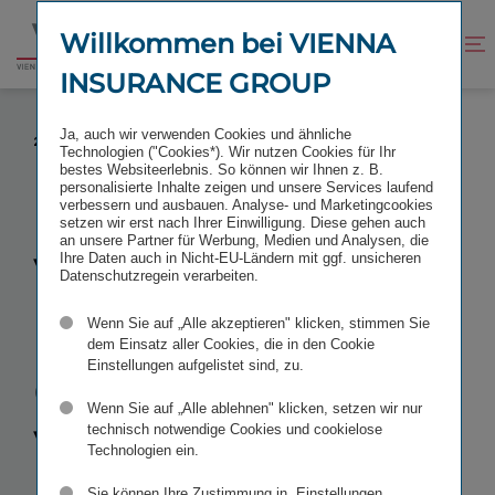
Zum
Zur
Inhalt
Fußzeile
Willkommen bei VIENNA
Kontrast
Suche
Zur
springen
springen
verbessern
öffnen
INSURANCE GROUP
Startseite
VIENNA INSURANCE GROUP VORLÄUFIGE PRÄMIEN
Ja, auch wir verwenden Cookies und ähnliche
2015: GUTE ENTWICKLUNG IN SCHWIERIGEM UMFELD
Technologien ("Cookies*). Wir nutzen Cookies für Ihr
bestes Websiteerlebnis. So können wir Ihnen z. B.
personalisierte Inhalte zeigen und unsere Services laufend
verbessern und ausbauen. Analyse- und Marketingcookies
setzen wir erst nach Ihrer Einwilligung. Diese gehen auch
an unsere Partner für Werbung, Medien und Analysen, die
Vienna
Ihre Daten auch in Nicht-EU-Ländern mit ggf. unsicheren
Datenschutzregein verarbeiten.
Insurance
Wenn Sie auf „Alle akzeptieren" klicken, stimmen Sie
dem Einsatz aller Cookies, die in den Cookie
Einstellungen aufgelistet sind, zu.
Group
Wenn Sie auf „Alle ablehnen" klicken, setzen wir nur
Vorläufige
technisch notwendige Cookies und cookielose
Technologien ein.
Sie können Ihre Zustimmung in „Einstellungen