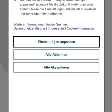
tigkeit in
anpassen" jederzeit für die Zukunft widerrufen oder
ändern sowie die Einstellungen individuell auswählen
Nordeuropa
und mehr über diese erfahren.
aus
Weitere Informationen finden Sie hier:
Datenschutzerklärung
|
Impressum
|
Cookie-Information
Einstellungen anpassen
Veröffentlicht
STICHWORTE
05.09.2019
IR
SONSTIGE
Alle Ablehnen
Alle Akzeptieren