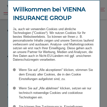
Zum
Zur
Inhalt
Fußzeile
Willkommen bei VIENNA
Kontrast
Suche
Zur
springen
springen
verbessern
öffnen
INSURANCE GROUP
Startseite
VIENNA INSURANCE GROUP WEITET
Ja, auch wir verwenden Cookies und ähnliche
GESCHÄFTSTÄTIGKEIT IN NORDEUROPA AUS
Technologien ("Cookies*). Wir nutzen Cookies für Ihr
bestes Websiteerlebnis. So können wir Ihnen z. B.
personalisierte Inhalte zeigen und unsere Services laufend
verbessern und ausbauen. Analyse- und Marketingcookies
setzen wir erst nach Ihrer Einwilligung. Diese gehen auch
an unsere Partner für Werbung, Medien und Analysen, die
Vienna
Ihre Daten auch in Nicht-EU-Ländern mit ggf. unsicheren
Datenschutzregein verarbeiten.
Insurance
Wenn Sie auf „Alle akzeptieren" klicken, stimmen Sie
dem Einsatz aller Cookies, die in den Cookie
Einstellungen aufgelistet sind, zu.
Group weitet
Wenn Sie auf „Alle ablehnen" klicken, setzen wir nur
Geschäfts­tä­
technisch notwendige Cookies und cookielose
Technologien ein.
Sie können Ihre Zustimmung in „Einstellungen