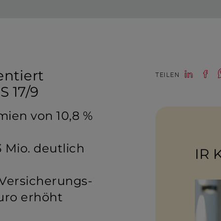
ntiert
TEILEN
S 17/9
ien von 10,8 %
 Mio. deutlich
IR 
Versiche­rungs­
Euro erhöht