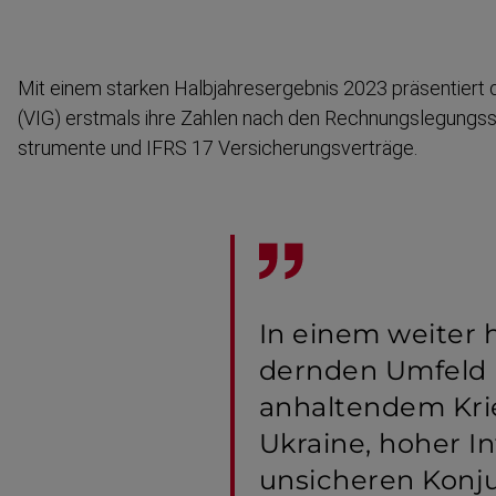
Mit einem starken Halbjah­res­er­gebnis 2023 präsentiert
(VIG) erstmals ihre Zahlen nach den Rechnungs­le­gungs­s
strumente und IFRS 17 Versiche­rungs­verträge.
In einem weiter h
dernden Umfeld 
anhaltendem Krie
Ukraine, hoher In
unsicheren Konjun