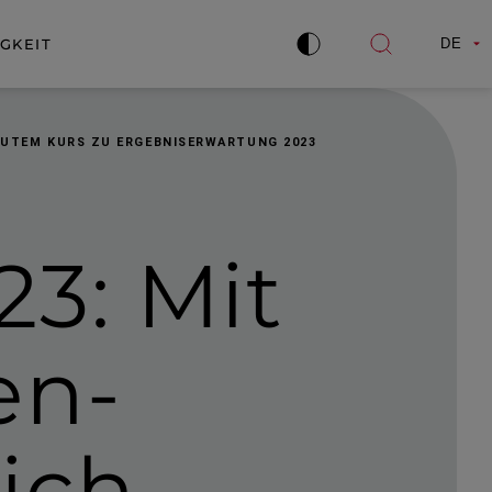
GKEIT
DE
Kontrast
Suche
verbessern
öffnen
GUTEM KURS ZU ERGEBNISERWARTUNG 2023
23:
Mit
en­
ich