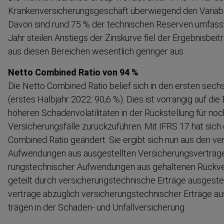
Kranken­ver­si­che­rungs­ge­schäft überwiegend den Varia
Davon sind rund 75 % der technischen Reserven umfasst
Jahr steilen Anstiegs der Zinskurve fiel der Ergebnis­bei
aus diesen Bereichen wesentlich geringer aus.
Netto Combined Ratio von 94 %
Die Netto Combined Ratio belief sich in den ersten sec
(erstes Halbjahr 2022: 90,6 %). Dies ist vorrangig auf die 
höheren Schaden­vo­la­ti­litäten in der Rückstellung für no
Versiche­rungsfälle zurück­zu­führen. Mit IFRS 17 hat sic
Combined Ratio geändert. Sie ergibt sich nun aus den ver
Aufwen­dungen aus ausgestellten Versiche­rungs­ver­träg
rungs­tech­nischer Aufwen­dungen aus gehaltenen Rückver­
geteilt durch versiche­rungs­tech­nische Erträge ausgeste
verträge abzüglich versiche­rungs­tech­nischer Erträge aus
trägen in der Schaden- und Unfall­ver­si­cherung.