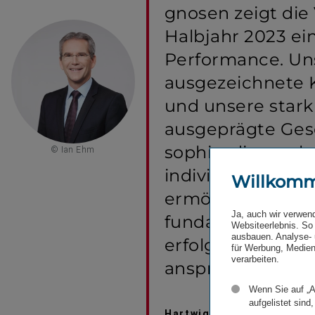
gnosen zeigt die
Halbjahr 2023 ein
Performance. Un
ausgezeichnete K
und unsere stark
ausgeprägte Gesch
sophie, die rasc
© Ian Ehm
individuell notw
Willkom
ermöglicht, blei
Ja, auch wir verwen
fundamentale Fak
Websiteerlebnis. So 
ausbauen. Analyse- 
erfolg­reiche Ent
für Werbung, Medien
verarbeiten.
anspruchs­vollen
Wenn Sie auf „A
aufgelistet sind,
Hartwig Löger