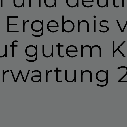
Ergebnis v
uf gutem K
er­wartung 