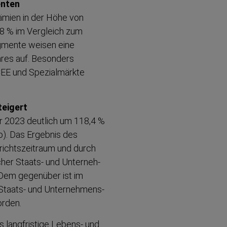
enten
rämien in der Höhe von
0,8 % im Vergleich zum
Segmente weisen eine
hres auf. Besonders
EE und Spezial­märkte
teigert
hr 2023 deutlich um 118,4 %
o). Das Ergebnis des
richts­zeitraum und durch
er Staats- und Unterneh­
. Dem gegenüber ist im
Staats- und Unterneh­mens­
orden.
 langfristige Lebens- und