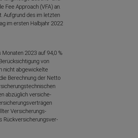
ble Fee Approach (VFA) an.
. Aufgrund des im letzten
trag im ersten Halbjahr 2022
hs Monaten 2023 auf 94,0 %
Berück­sich­tigung von
ch nicht abgewi­ckelte
h die Berechnung der Netto
siche­rungs­tech­nischen
en abzüglich versiche­
si­che­rungs­ver­trägen
llter Versiche­rungs­
 Rückver­si­che­rungs­ver­