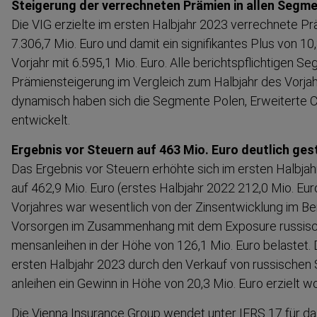
Steigerung der verrechneten Prämien in allen Segm
Die VIG erzielte im ersten Halbjahr 2023 verrechnete P
7.306,7 Mio. Euro und damit ein signifi­kantes Plus von 1
Vorjahr mit 6.595,1 Mio. Euro. Alle berichts­pflichtigen 
Prämien­stei­gerung im Vergleich zum Halbjahr des Vorja
dynamisch haben sich die Segmente Polen, Erweiterte C
entwickelt.
Ergebnis vor Steuern auf 463 Mio. Euro deutlich ges
Das Ergebnis vor Steuern erhöhte sich im ersten Halbja
auf 462,9 Mio. Euro (erstes Halbjahr 2022 212,0 Mio. Eur
Vorjahres war wesentlich von der Zinsent­wicklung im Be
Vorsorgen im Zusammenhang mit dem Exposure russisch
mens­an­leihen in der Höhe von 126,1 Mio. Euro belastet
ersten Halbjahr 2023 durch den Verkauf von russischen 
an­leihen ein Gewinn in Höhe von 20,3 Mio. Euro erzielt w
Die Vienna Insurance Group wendet unter IFRS 17 für das