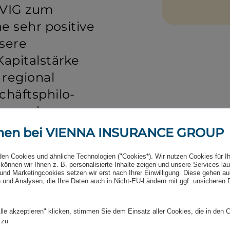
 VIG zum
e sehr positive
sere
apital­stärke
 regional
äfts­phi­lo­
hes und
endiges Handeln
men bei VIENNA INSURANCE GROUP
ben
den Cookies und ähnliche Technologien ("Cookies*). Wir nutzen Cookies für I
toren für eine
können wir Ihnen z. B. personalisierte Inhalte zeigen und unsere Services la
und Marketingcookies setzen wir erst nach Ihrer Einwilligung. Diese gehen a
wicklung in sehr
 und Analysen, die Ihre Daten auch in Nicht-EU-Ländern mit ggf. unsicheren
 Zeiten
lle akzeptieren" klicken, stimmen Sie dem Einsatz aller Cookies, die in den 
 zu.