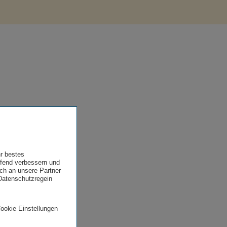
hr bestes
ufend verbessern und
uch an unsere Partner
 Datenschutzregein
Cookie Einstellungen