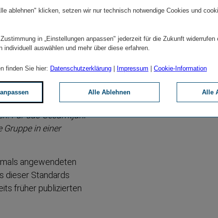
ndsvorsitzender der
lle ablehnen" klicken, setzen wir nur technisch notwendige Cookies und cook
 Zustimmung in „Einstellungen anpassen" jederzeit für die Zukunft widerrufen
n individuell auswählen und mehr über diese erfahren.
2023 rechnet die VIG mit
en Kapital­märkten. „
Die
n finden Sie hier:
Datenschutzerklärung
|
Impressum
|
Cookie-Information
eh­barkeit unserer
f Grund der Unwetter­er­
 anpassen
Alle Ablehnen
Alle 
der weiterer Wetter­
nen. Für das Gesamtjahr
 Gruppe in einer
stmals angewendeten
is dieser Standards
its früher publizierten