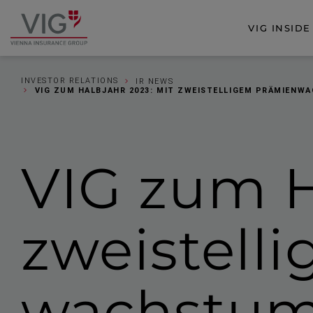
Zum
Zur
Inhalt
Fußzeile
VIG INSIDE
Zur
springen
springen
Startseite
INVESTOR RELATIONS
IR NEWS
VIG ZUM HALBJAHR 2023: MIT ZWEISTELLIGEM PRÄMIENW
VIG zum H
zweistell
wachstum