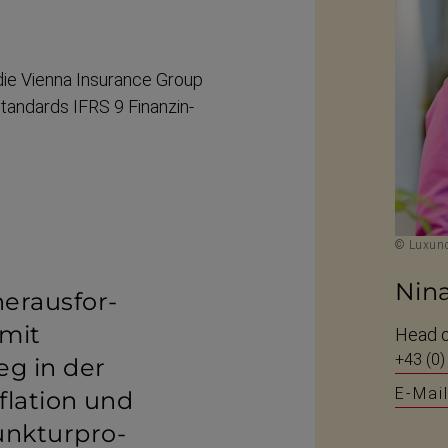
 die Vienna Insurance Group
tandards IFRS 9 Finanz­in­
© Luxund
Nin
eraus­for­
mit
Head o
+43 (0)
g in der
E-Mai
flation und
k­tur­pro­