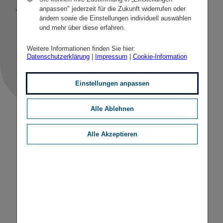
& Cooperation
anpassen" jederzeit für die Zukunft widerrufen oder
ändern sowie die Einstellungen individuell auswählen
| CO³
und mehr über diese erfahren.
Weitere Informationen finden Sie hier:
Datenschutzerklärung
|
Impressum
|
Cookie-Information
Einstellungen anpassen
Alle Ablehnen
Alle Akzeptieren