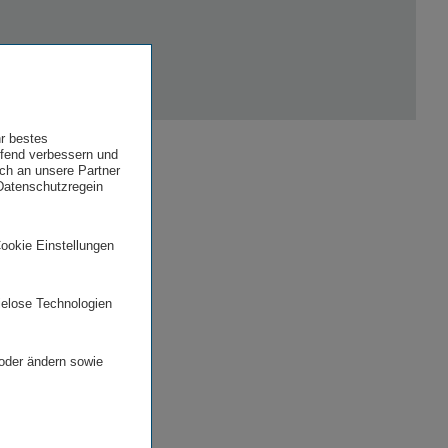
hr bestes
ufend verbessern und
uch an unsere Partner
 Datenschutzregein
Cookie Einstellungen
ielose Technologien
 oder ändern sowie