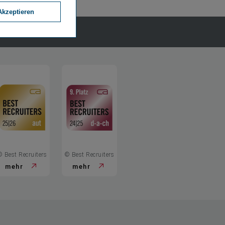
Akzeptieren
tellungen
© Best Recruiters
© Best Recruiters
mehr
mehr