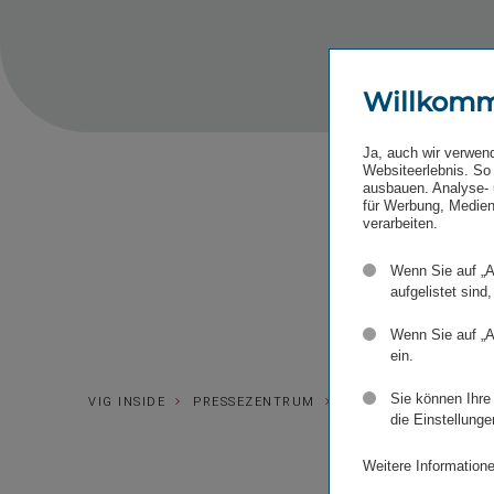
Willkom
Ja, auch wir verwen
Websiteerlebnis. So 
ausbauen. Analyse- 
für Werbung, Medien
verarbeiten.
Zum 
Wenn Sie auf „A
aufgelistet sind,
Wenn Sie auf „A
ein.
Sie können Ihre
VIG INSIDE
PRESSEZENTRUM
PRESSEKALENDER
die Einstellunge
Weitere Informatione