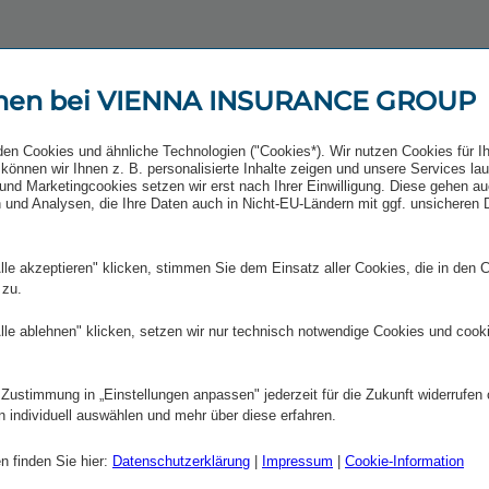
men bei VIENNA INSURANCE GROUP
den Cookies und ähnliche Technologien ("Cookies*). Wir nutzen Cookies für I
können wir Ihnen z. B. personalisierte Inhalte zeigen und unsere Services la
und Marketingcookies setzen wir erst nach Ihrer Einwilligung. Diese gehen a
 und Analysen, die Ihre Daten auch in Nicht-EU-Ländern mit ggf. unsicheren
Kalender hinzufügen
lle akzeptieren" klicken, stimmen Sie dem Einsatz aller Cookies, die in den 
 zu.
lle ablehnen" klicken, setzen wir nur technisch notwendige Cookies und cook
 Zustimmung in „Einstellungen anpassen" jederzeit für die Zukunft widerrufen
JAHRESERGEBNIS UND KONZERNBERICHT 2025
n individuell auswählen und mehr über diese erfahren.
n finden Sie hier:
Datenschutzerklärung
|
Impressum
|
Cookie-Information