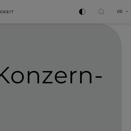
GKEIT
DE
Kontrast
Suche
verbessern
öffnen
 Konzern­