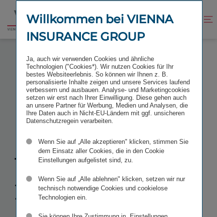
Zum
Zur
Inhalt
Fußzeile
Willkommen bei VIENNA
Kontrast
Suche
Zur
springen
springen
verbessern
öffnen
INSURANCE GROUP
Startseite
KENNZAHLEN UND UPDATE 1.−3. QUARTAL 2026
Ja, auch wir verwenden Cookies und ähnliche
Technologien ("Cookies*). Wir nutzen Cookies für Ihr
bestes Websiteerlebnis. So können wir Ihnen z. B.
personalisierte Inhalte zeigen und unsere Services laufend
verbessern und ausbauen. Analyse- und Marketingcookies
setzen wir erst nach Ihrer Einwilligung. Diese gehen auch
Kennzahlen
an unsere Partner für Werbung, Medien und Analysen, die
Ihre Daten auch in Nicht-EU-Ländern mit ggf. unsicheren
Datenschutzregein verarbeiten.
und Update
Wenn Sie auf „Alle akzeptieren" klicken, stimmen Sie
dem Einsatz aller Cookies, die in den Cookie
1.−3. Quartal
Einstellungen aufgelistet sind, zu.
Wenn Sie auf „Alle ablehnen" klicken, setzen wir nur
2026
technisch notwendige Cookies und cookielose
Technologien ein.
Sie können Ihre Zustimmung in „Einstellungen