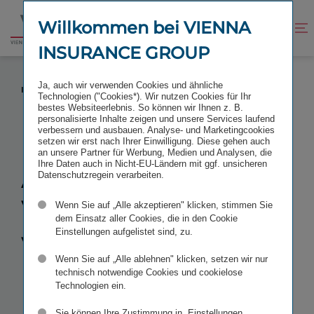
Zum
Zur
Inhalt
Fußzeile
Willkommen bei VIENNA
Kontrast
Suche
Zur
springen
springen
verbessern
öffnen
INSURANCE GROUP
Startseite
ÄNDERUNG IM VORSTAND DER VIENNA
Ja, auch wir verwenden Cookies und ähnliche
INSURANCE GROUP (1)
Technologien ("Cookies*). Wir nutzen Cookies für Ihr
bestes Websiteerlebnis. So können wir Ihnen z. B.
personalisierte Inhalte zeigen und unsere Services laufend
verbessern und ausbauen. Analyse- und Marketingcookies
setzen wir erst nach Ihrer Einwilligung. Diese gehen auch
an unsere Partner für Werbung, Medien und Analysen, die
Änderung im
Ihre Daten auch in Nicht-EU-Ländern mit ggf. unsicheren
Datenschutzregein verarbeiten.
Vorstand
der
Wenn Sie auf „Alle akzeptieren" klicken, stimmen Sie
dem Einsatz aller Cookies, die in den Cookie
Einstellungen aufgelistet sind, zu.
Vienna
Wenn Sie auf „Alle ablehnen" klicken, setzen wir nur
Insurance
technisch notwendige Cookies und cookielose
Technologien ein.
Sie können Ihre Zustimmung in „Einstellungen