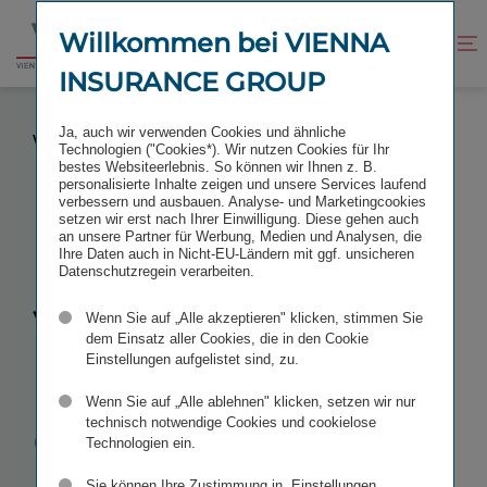
Zum
Zur
Inhalt
Fußzeile
Willkommen bei VIENNA
Kontrast
Suche
Zur
springen
springen
verbessern
öffnen
INSURANCE GROUP
Startseite
RUMÄNIEN: VIENNA INSURANCE GROUP
Ja, auch wir verwenden Cookies und ähnliche
VERMINDERT DEN FIRMENWERT UM 75 MIO. EURO
Technologien ("Cookies*). Wir nutzen Cookies für Ihr
bestes Websiteerlebnis. So können wir Ihnen z. B.
personalisierte Inhalte zeigen und unsere Services laufend
verbessern und ausbauen. Analyse- und Marketingcookies
setzen wir erst nach Ihrer Einwilligung. Diese gehen auch
an unsere Partner für Werbung, Medien und Analysen, die
Rumänien:
Ihre Daten auch in Nicht-EU-Ländern mit ggf. unsicheren
Datenschutzregein verarbeiten.
Vienna
Wenn Sie auf „Alle akzeptieren" klicken, stimmen Sie
dem Einsatz aller Cookies, die in den Cookie
Einstellungen aufgelistet sind, zu.
Insurance
Wenn Sie auf „Alle ablehnen" klicken, setzen wir nur
Group
technisch notwendige Cookies und cookielose
Technologien ein.
Sie können Ihre Zustimmung in „Einstellungen