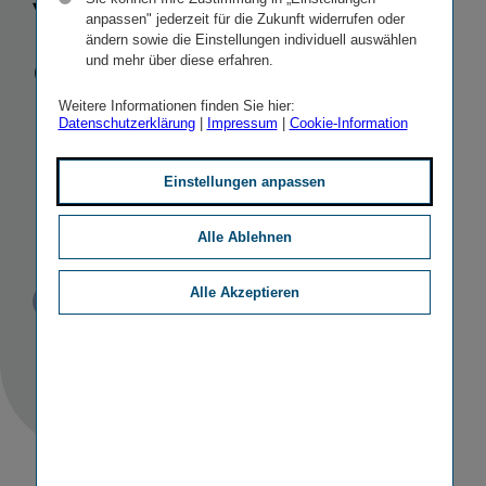
vermindert
anpassen" jederzeit für die Zukunft widerrufen oder
ändern sowie die Einstellungen individuell auswählen
den
und mehr über diese erfahren.
Firmenwert
Weitere Informationen finden Sie hier:
Datenschutzerklärung
|
Impressum
|
Cookie-Information
um 75 Mio.
Einstellungen anpassen
Euro
Alle Ablehnen
Alle Akzeptieren
Veröffentlicht
STICHWORTE
20.08.2013
PR
SONSTIGE