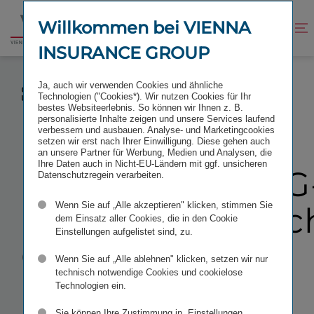
Zum
Zur
Inhalt
Fußzeile
Willkommen bei VIENNA
Kontrast
Suche
Zur
springen
springen
verbessern
öffnen
INSURANCE GROUP
Startseite
RUMÄNISCHE VIG-KONZERNGESELLSCHAFT
Ja, auch wir verwenden Cookies und ähnliche
OMNIASIG KOMBINIERT GESUNDEN LEBENSSTIL MIT
Technologien ("Cookies*). Wir nutzen Cookies für Ihr
UMWELTSCHUTZ
bestes Websiteerlebnis. So können wir Ihnen z. B.
personalisierte Inhalte zeigen und unsere Services laufend
verbessern und ausbauen. Analyse- und Marketingcookies
setzen wir erst nach Ihrer Einwilligung. Diese gehen auch
an unsere Partner für Werbung, Medien und Analysen, die
Ihre Daten auch in Nicht-EU-Ländern mit ggf. unsicheren
Rumänische VIG-
Datenschutzregein verarbeiten.
Wenn Sie auf „Alle akzeptieren" klicken, stimmen Sie
Konzerngesellsc
dem Einsatz aller Cookies, die in den Cookie
Einstellungen aufgelistet sind, zu.
OMNIASIG
Wenn Sie auf „Alle ablehnen" klicken, setzen wir nur
technisch notwendige Cookies und cookielose
kombiniert
Technologien ein.
Sie können Ihre Zustimmung in „Einstellungen