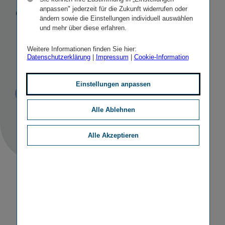
gesunden
anpassen" jederzeit für die Zukunft widerrufen oder
ändern sowie die Einstellungen individuell auswählen
Lebensstil mit
und mehr über diese erfahren.
Weitere Informationen finden Sie hier:
Umwelt­schutz
Datenschutzerklärung
|
Impressum
|
Cookie-Information
Einstellungen anpassen
Veröffentlicht
STICHWORTE
07.06.2019
PR
SONSTIGE
Alle Ablehnen
Alle Akzeptieren