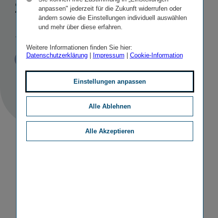
schaft in der
anpassen" jederzeit für die Zukunft widerrufen oder
ändern sowie die Einstellungen individuell auswählen
Slowakei aus
und mehr über diese erfahren.
Weitere Informationen finden Sie hier:
Datenschutzerklärung
|
Impressum
|
Cookie-Information
Veröffentlicht
STICHWORTE
17.02.2014
PR
SONSTIGE
Einstellungen anpassen
Alle Ablehnen
Alle Akzeptieren