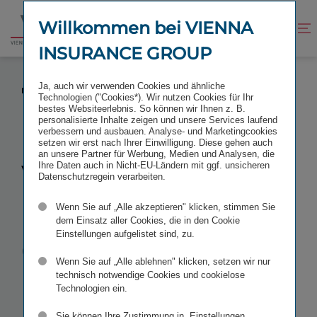
Zum
Zur
Inhalt
Fußzeile
Willkommen bei VIENNA
Kontrast
Suche
Zur
springen
springen
verbessern
öffnen
INSURANCE GROUP
Startseite
VIENNA INSURANCE GROUP BAUT
Ja, auch wir verwenden Cookies und ähnliche
MARKTFÜHRERSCHAFT IN DER SLOWAKEI AUS
Technologien ("Cookies*). Wir nutzen Cookies für Ihr
bestes Websiteerlebnis. So können wir Ihnen z. B.
personalisierte Inhalte zeigen und unsere Services laufend
verbessern und ausbauen. Analyse- und Marketingcookies
setzen wir erst nach Ihrer Einwilligung. Diese gehen auch
an unsere Partner für Werbung, Medien und Analysen, die
Vienna
Ihre Daten auch in Nicht-EU-Ländern mit ggf. unsicheren
Datenschutzregein verarbeiten.
Insurance
Wenn Sie auf „Alle akzeptieren" klicken, stimmen Sie
dem Einsatz aller Cookies, die in den Cookie
Einstellungen aufgelistet sind, zu.
Group baut
Wenn Sie auf „Alle ablehnen" klicken, setzen wir nur
Marktfüh­rer­
technisch notwendige Cookies und cookielose
Technologien ein.
Sie können Ihre Zustimmung in „Einstellungen