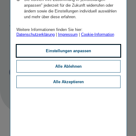
programm
anpassen" jederzeit für die Zukunft widerrufen oder
ändern sowie die Einstellungen individuell auswählen
anerkennende
und mehr über diese erfahren.
Weitere Informationen finden Sie hier:
Förderung der
Datenschutzerklärung
|
Impressum
|
Cookie-Information
EU
Einstellungen anpassen
Alle Ablehnen
Veröffentlicht
STICHWORTE
05.06.2024
PR
SONSTIGE
Alle Akzeptieren