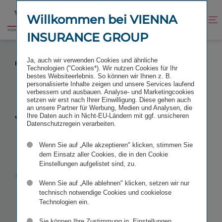
Zum
Zur
Inhalt
Fußzeile
Willkommen bei VIENNA
Kontrast
Suche
Zur
springen
springen
verbessern
öffnen
INSURANCE GROUP
Startseite
VIENNA INSURANCE GROUP IN BULGARIEN:
Ja, auch wir verwenden Cookies und ähnliche
FUSION VON BULSTRAD UND BULGARSKI IMOTI
Technologien ("Cookies*). Wir nutzen Cookies für Ihr
bestes Websiteerlebnis. So können wir Ihnen z. B.
personalisierte Inhalte zeigen und unsere Services laufend
verbessern und ausbauen. Analyse- und Marketingcookies
setzen wir erst nach Ihrer Einwilligung. Diese gehen auch
an unsere Partner für Werbung, Medien und Analysen, die
Vienna
Ihre Daten auch in Nicht-EU-Ländern mit ggf. unsicheren
Datenschutzregein verarbeiten.
Insurance
Wenn Sie auf „Alle akzeptieren" klicken, stimmen Sie
dem Einsatz aller Cookies, die in den Cookie
Einstellungen aufgelistet sind, zu.
Group in
Wenn Sie auf „Alle ablehnen" klicken, setzen wir nur
Bulgarien:
technisch notwendige Cookies und cookielose
Technologien ein.
Sie können Ihre Zustimmung in „Einstellungen