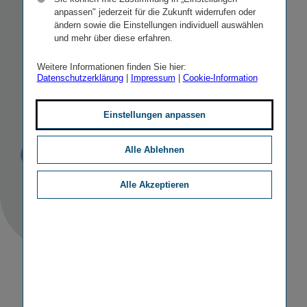
Fusion von
anpassen" jederzeit für die Zukunft widerrufen oder
ändern sowie die Einstellungen individuell auswählen
Bulstrad und
und mehr über diese erfahren.
Bulgarski
Weitere Informationen finden Sie hier:
Datenschutzerklärung
|
Impressum
|
Cookie-Information
Imoti
Einstellungen anpassen
Alle Ablehnen
Veröffentlicht
STICHWORTE
05.10.2011
PR
MERGERS & ACQUISITIONS
Alle Akzeptieren