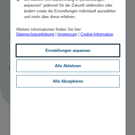
Versiche­
anpassen" jederzeit für die Zukunft widerrufen oder
ändern sowie die Einstellungen individuell auswählen
rungs­ge­sell­
und mehr über diese erfahren.
schaft in
Weitere Informationen finden Sie hier:
Datenschutzerklärung
|
Impressum
|
Cookie-Information
Polen
Einstellungen anpassen
Alle Ablehnen
Veröffentlicht
STICHWORTE
07.06.2018
PR
MERGERS & ACQUISITIONS
Alle Akzeptieren