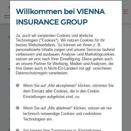
Zum
Zur
Inhalt
Fußzeile
Willkommen bei VIENNA
Kontrast
Suche
Zur
springen
springen
verbessern
öffnen
INSURANCE GROUP
Startseite
VIENNA INSURANCE GROUP KAUFT GOTHAER
Ja, auch wir verwenden Cookies und ähnliche
VERSICHERUNGSGESELLSCHAFT IN POLEN
Technologien ("Cookies*). Wir nutzen Cookies für Ihr
bestes Websiteerlebnis. So können wir Ihnen z. B.
personalisierte Inhalte zeigen und unsere Services laufend
verbessern und ausbauen. Analyse- und Marketingcookies
setzen wir erst nach Ihrer Einwilligung. Diese gehen auch
an unsere Partner für Werbung, Medien und Analysen, die
Vienna
Ihre Daten auch in Nicht-EU-Ländern mit ggf. unsicheren
Datenschutzregein verarbeiten.
Insurance
Wenn Sie auf „Alle akzeptieren" klicken, stimmen Sie
dem Einsatz aller Cookies, die in den Cookie
Einstellungen aufgelistet sind, zu.
Group kauft
Wenn Sie auf „Alle ablehnen" klicken, setzen wir nur
Gothaer
technisch notwendige Cookies und cookielose
Technologien ein.
Sie können Ihre Zustimmung in „Einstellungen