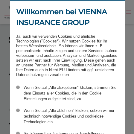
Zum
Zur
Inhalt
Fußzeile
Willkommen bei VIENNA
Kontrast
Suche
Zur
springen
springen
verbessern
öffnen
INSURANCE GROUP
Startseite
VIENNA INSURANCE GROUP WÄCHST WEITER IM
Ja, auch wir verwenden Cookies und ähnliche
BALTIKUM: ZUKAUF DES LETTISCHEN
Technologien ("Cookies*). Wir nutzen Cookies für Ihr
SACHVERSICHERERS BALTIKUMS AAS
bestes Websiteerlebnis. So können wir Ihnen z. B.
personalisierte Inhalte zeigen und unsere Services laufend
verbessern und ausbauen. Analyse- und Marketingcookies
setzen wir erst nach Ihrer Einwilligung. Diese gehen auch
an unsere Partner für Werbung, Medien und Analysen, die
Ihre Daten auch in Nicht-EU-Ländern mit ggf. unsicheren
Vienna
Datenschutzregein verarbeiten.
Wenn Sie auf „Alle akzeptieren" klicken, stimmen Sie
Insurance
dem Einsatz aller Cookies, die in den Cookie
Einstellungen aufgelistet sind, zu.
Group wächst
Wenn Sie auf „Alle ablehnen" klicken, setzen wir nur
technisch notwendige Cookies und cookielose
weiter im
Technologien ein.
Sie können Ihre Zustimmung in „Einstellungen