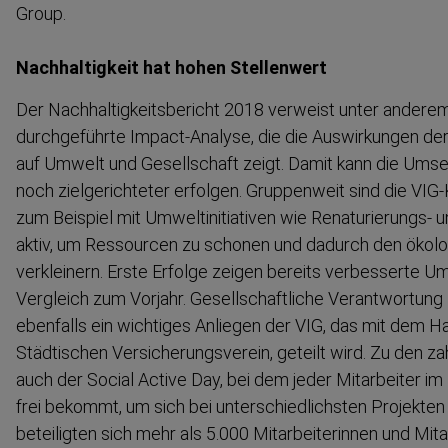
Group.
Nachhal­tigkeit hat hohen Stellenwert
Der Nachhal­tig­keits­bericht 2018 verweist unter anderem
durchge­führte Impact-​Analyse, die die Auswir­kungen der 
auf Umwelt und Gesell­schaft zeigt. Damit kann die U
noch zielge­richteter erfolgen. Gruppenweit sind die VIG-​
zum Beispiel mit Umwelt­in­iti­ativen wie Renatu­rierungs-
aktiv, um Ressourcen zu schonen und dadurch den ökol
verkleinern. Erste Erfolge zeigen bereits verbesserte Um
Vergleich zum Vorjahr. Gesell­schaftliche Verant­wortun
ebenfalls ein wichtiges Anliegen der VIG, das mit dem H
Städtischen Versiche­rungs­verein, geteilt wird. Zu den za
auch der Social Active Day, bei dem jeder Mitarbeiter 
frei bekommt, um sich bei unterschied­lichsten Projekten
beteiligten sich mehr als 5.000 Mitarbei­te­rinnen und Mi