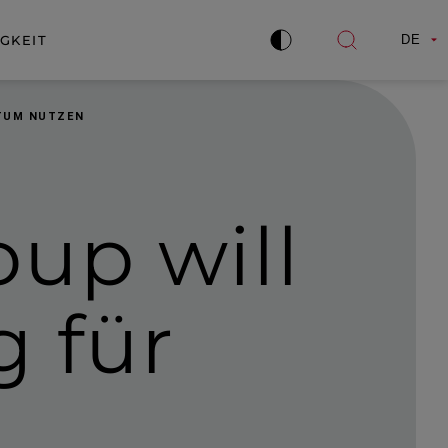
GKEIT
DE
Kontrast
Suche
verbessern
öffnen
STUM NUTZEN
up will
g für