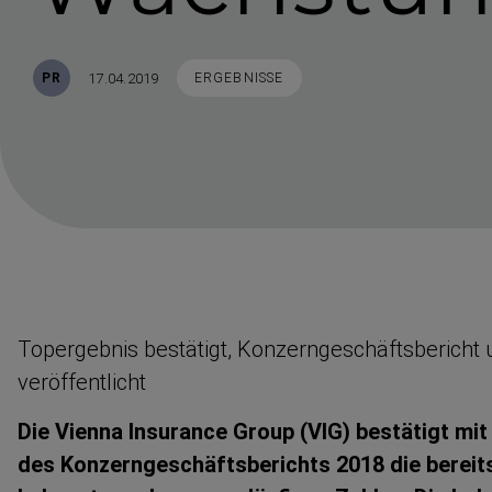
Veröffentlicht
STICHWORTE
17.04.2019
PR
ERGEBNISSE
Topergebnis bestätigt, Konzern­ge­schäfts­bericht
veröffentlicht
Die Vienna Insurance Group (VIG) bestätigt mit
des Konzern­ge­schäfts­be­richts 2018 die berei