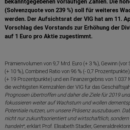
bekannt­ge­gebenen vorläufigen Zahlen. Die hohe
(Solvenzquote von 239 %) soll für weiteres W
werden. Der Aufsichtsrat der VIG hat am 11. A
Vorschlag des Vorstands zur Erhöhung der Div
auf 1 Euro pro Aktie zugestimmt.
Prämien­volumen von 9,7 Mrd. Euro (+ 3 %), Gewinn (vor 
(+ 10 %), Combined Ratio von 96 % (- 0,7 Prozent­punkt
(+ 19 Prozent­punkte) und ein Finanz­ergebnis von 1.037 
die wichtigsten Kennzahlen der VIG für das Geschäftsja
Prognosen übertroffen und daher die Ziele für 2019 un
fokussieren weiter auf Wachstum und wollen dement
Potentiale nutzen, um unsere Präsenz auszubauen. Dabe
nicht nur zukunfts­ori­entiert und wirtschaftlich, sonder
handeln“
, erklärt Prof. Elisabeth Stadler, General­di­rekto