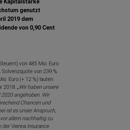
 Kapital­stärke
achstum genutzt
pril 2019 dem
idende von 0,90 Cent
Steuern) von 485 Mio. Euro
e), Solvenzquote von 239 %
Mio. Euro (+ 12 %) lauten
hr 2018.
„Wir haben unsere
d 2020 angehoben. Wir
sprechend Chancen und
i ist es unser Anspruch,
n vor allem nachhaltig zu
rin der Vienna Insurance