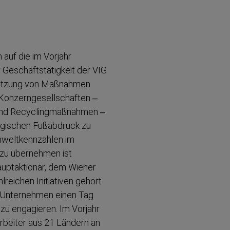
 auf die im Vorjahr
Geschäfts­tä­tigkeit der VIG
msetzung von Maßnahmen
Konzern­ge­sell­schaften –
​ und Recycling­maß­nahmen –
ogischen Fußabdruck zu
welt­kenn­zahlen im
g zu übernehmen ist
auptak­tionär, dem Wiener
hlreichen Initiativen gehört
im Unternehmen einen Tag
 zu engagieren. Im Vorjahr
tarbeiter aus 21 Ländern an