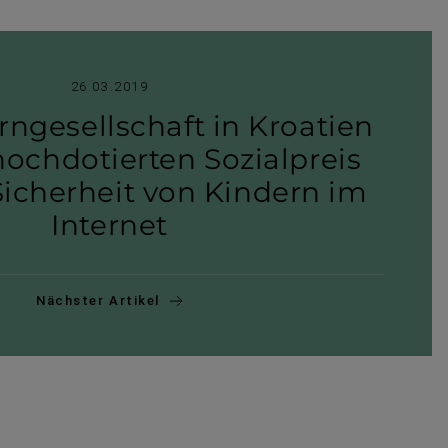
26.03.2019
rngesellschaft in Kroatien
ch­do­tierten Sozi­al­preis
icher­heit von Kindern im
Internet
Nächster Artikel