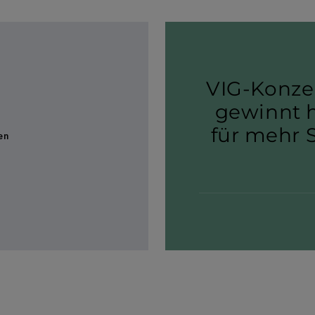
VIG-​Konze
gewinnt ho
für mehr S
en