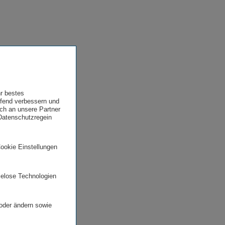
hr bestes
ufend verbessern und
uch an unsere Partner
 Datenschutzregein
Cookie Einstellungen
ielose Technologien
 oder ändern sowie