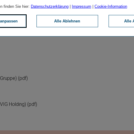
gelungen. Wie in den
n finden Sie hier:
Datenschutzerklärung
|
Impressum
|
Cookie-Information
onalen Vergleich, hervor­
 anpassen
Alle Ablehnen
Alle 
roup
 Gruppe) (pdf)
 VIG Holding) (pdf)