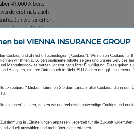
n über 41.000 Arbeits­
ht wurde erstmals auch
 und außen weiter erhöht
keit­s­indizes FTSE4Good und
men bei VIENNA INSURANCE GROUP
er Lebens- und Kranken­
den Cookies und ähnliche Technologien ("Cookies*). Wir nutzen Cookies für I
können wir Ihnen z. B. personalisierte Inhalte zeigen und unsere Services la
und Marketingcookies setzen wir erst nach Ihrer Einwilligung. Diese gehen a
 und Analysen, die Ihre Daten auch in Nicht-EU-Ländern mit ggf. unsicheren
rung setzt sich aus dem
lle akzeptieren" klicken, stimmen Sie dem Einsatz aller Cookies, die in den 
en Erträge aus dem
 zu.
hal­tigkeit des Lebens-
ch darin wider, dass der
lle ablehnen" klicken, setzen wir nur technisch notwendige Cookies und cook
 um 5,1 % auf 4,1 Mrd.
st. Die Wertschöpfung in
 Zustimmung in „Einstellungen anpassen" jederzeit für die Zukunft widerrufen
n individuell auswählen und mehr über diese erfahren.
llem durch den Abschluss