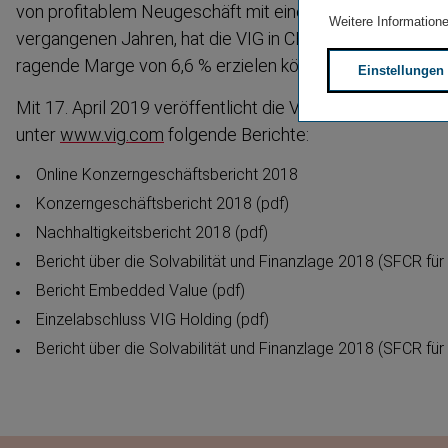
von profitablem Neugeschäft mit einer Marge von 4,4 % 
Weitere Informatione
vergangenen Jahren, hat die VIG in CEE eine, im interna­ti­
ragende Marge von 6,6 % erzielen können.
Einstellungen
Mit 17. April 2019 veröffentlicht die Vienna Insurance G
unter
www.vig.com
folgende Berichte:
Online Konzern­ge­schäfts­bericht 2018
Konzern­ge­schäfts­bericht 2018 (pdf)
Nachhal­tig­keits­bericht 2018 (pdf)
Bericht über die Solvabilität und Finanzlage 2018 (SFCR für
Bericht Embedded Value (pdf)
Einzel­ab­schluss VIG Holding (pdf)
Bericht über die Solvabilität und Finanzlage 2018 (SFCR für