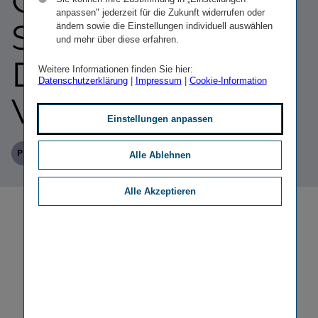
Group, Wiener
anpassen" jederzeit für die Zukunft widerrufen oder
Städtische und
ändern sowie die Einstellungen individuell auswählen
und mehr über diese erfahren.
DONAU
Weitere Informationen finden Sie hier:
Datenschutzerklärung
|
Impressum
|
Cookie-Information
Versicherung
Einstellungen anpassen
Veröffentlicht
STICHWORTE
15.04.2026
PR
PERSONALIA
Alle Ablehnen
Alle Akzeptieren