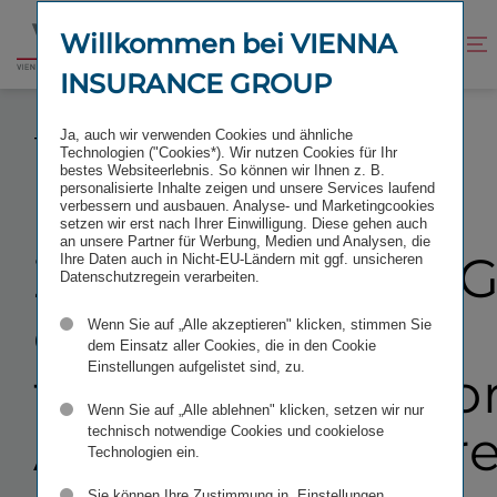
Zum
Zur
Inhalt
Fußzeile
Willkommen bei VIENNA
Kontrast
Suche
Zur
springen
springen
verbessern
öffnen
INSURANCE GROUP
Startseite
ZINSHAUS DER VIG IST ERSTES EU-
Ja, auch wir verwenden Cookies und ähnliche
TAXONOMIEKONFORMES ALTOBJEKT ÖSTERREICHS
Technologien ("Cookies*). Wir nutzen Cookies für Ihr
bestes Websiteerlebnis. So können wir Ihnen z. B.
personalisierte Inhalte zeigen und unsere Services laufend
verbessern und ausbauen. Analyse- und Marketingcookies
setzen wir erst nach Ihrer Einwilligung. Diese gehen auch
an unsere Partner für Werbung, Medien und Analysen, die
Zinshaus der VI
Ihre Daten auch in Nicht-EU-Ländern mit ggf. unsicheren
Datenschutzregein verarbeiten.
erstes EU-​
Wenn Sie auf „Alle akzeptieren" klicken, stimmen Sie
dem Einsatz aller Cookies, die in den Cookie
Einstellungen aufgelistet sind, zu.
taxonomiekonfo
Wenn Sie auf „Alle ablehnen" klicken, setzen wir nur
Altobjekt Österr
technisch notwendige Cookies und cookielose
Technologien ein.
Sie können Ihre Zustimmung in „Einstellungen