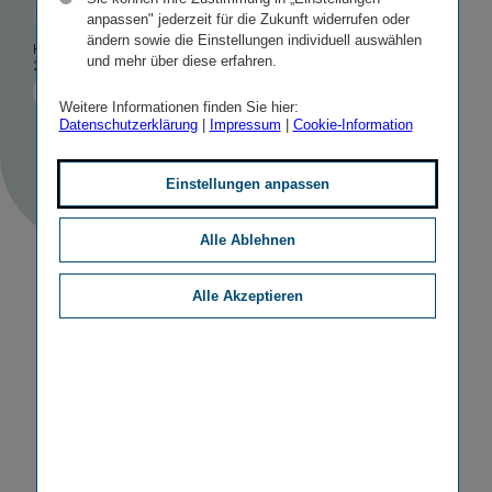
anpassen" jederzeit für die Zukunft widerrufen oder
ändern sowie die Einstellungen individuell auswählen
Autor
Harald Riener | Vorstandsmitglied
und mehr über diese erfahren.
Veröffentlicht
Durchschnittliche
24.11.2023
4 Minuten
Lesezeit
STICHWORTE
VERANTWORTUNG
Weitere Informationen finden Sie hier:
Datenschutzerklärung
|
Impressum
|
Cookie-Information
Einstellungen anpassen
Alle Ablehnen
Alle Akzeptieren