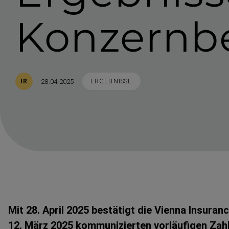
Konzern­b
Veröffentlicht
STICHWORTE
28.04.2025
IR
ERGEBNISSE
Mit 28. April 2025 bestätigt die Vienna Insuran
12. März 2025 kommuni­zierten vorläufigen Zahl