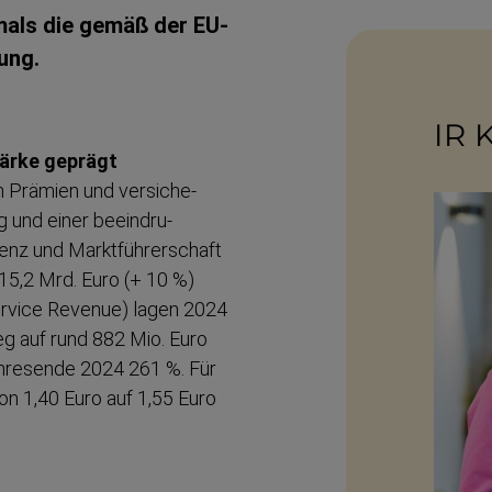
mals die gemäß der EU-​
rung.
IR 
stärke geprägt
 Prämien und versiche­
g und einer beeindru­
enz und Marktfüh­rer­schaft
15,2 Mrd. Euro (+ 10 %)
Service Revenue) lagen 2024
eg auf rund 882 Mio. Euro
ahresende 2024 261 %. Für
on 1,40 Euro auf 1,55 Euro