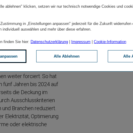
ssende Informa­tionen zu
lle ablehnen" klicken, setzen wir nur technisch notwendige Cookies und cook
Chancen gemäß der
as 2024 verabschiedete
 Zustimmung in „Einstellungen anpassen" jederzeit für die Zukunft widerrufen
it als Fundament des
n individuell auswählen und mehr über diese erfahren.
reibhaus­gas­emis­sionen aus
n finden Sie hier:
Datenschutzerklärung
|
Impressum
|
Cookie-Information
em Bürobetrieb bis 2050 auf
imaschutz wurde 2024
 anpassen
Alle Ablehnen
Alle 
0 eine Reduktion der CO2e-​
23 an. Dazu werden
en weiter forciert. So hat
 fünf Jahren bis 2024 auf
rseits die Deckung im
ch Ausschluss­kri­terien
n und Branchen reduziert.
 Elektrizität, Optimierung
arme oder elektrische