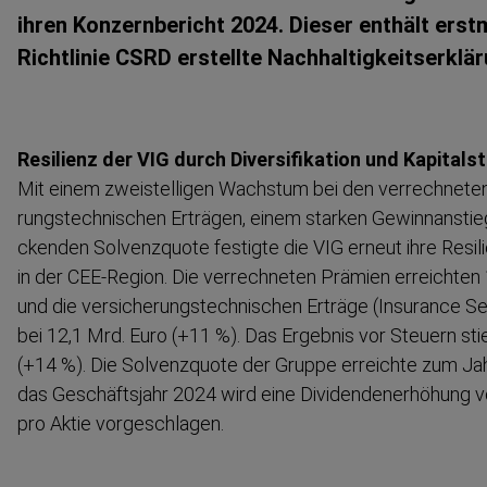
ihren Konzern­bericht 2024. Dieser enthält erst
Richtlinie CSRD erstellte Nachhal­tig­keits­er­klä
Resilienz der VIG durch Diversi­fi­kation und Kapital­
Mit einem zweistelligen Wachstum bei den verrechneten
rungs­tech­nischen Erträgen, einem starken Gewinn­anstie
ckenden Solvenzquote festigte die VIG erneut ihre Resili
in der CEE-Region. Die verrechneten Prämien erreichten 
und die versiche­rungs­tech­nischen Erträge (Insurance 
bei 12,1 Mrd. Euro (+11 %). Das Ergebnis vor Steuern sti
(+14 %). Die Solvenzquote der Gruppe erreichte zum J
das Geschäftsjahr 2024 wird eine Dividen­den­er­höhung v
pro Aktie vorgeschlagen.