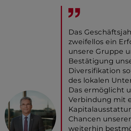
Das Geschäftsjah
zweifellos ein Erf
unsere Gruppe u
Bestätigung uns
Diversi­fi­kation 
des lokalen Unt
Das ermöglicht u
Verbindung mit 
Kapital­aus­stattu
Chancen unserer
weiterhin bestmö