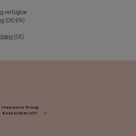
ig
verfügbar:
ng
(DE/EN)
olding
(DE)
a Insurance Group
t Konzernbericht