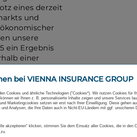
otz eines derzeit
­markts und
öko­no­mischer
ngen unsere
25 ein Ergebnis
rhalb einer
0 Mio. bis 1
elen.
men bei VIENNA INSURANCE GROUP
den Cookies und ähnliche Technologien ("Cookies*). Wir nutzen Cookies für I
können wir Ihnen z. B. personalisierte Inhalte zeigen und unsere Services la
ndsvorsitzender der VIG
und Marketingcookies setzen wir erst nach Ihrer Einwilligung. Diese gehen a
 und Analysen, die Ihre Daten auch in Nicht-EU-Ländern mit ggf. unsicheren
häfts­modells gestärkt
lle akzeptieren" klicken, stimmen Sie dem Einsatz aller Cookies, die in den 
 zu.
i­nan­zielle Erklärung