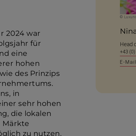
© Luxund
Nin
r 2024 war
olgsjahr für
Head o
nd eine
+43 (0)
erer hohen
E-Mai
sowie des Prinzips
erneh­mertums.
ns, in
einer sehr hohen
ng, die lokalen
 Märkte
glich zu nutzen.