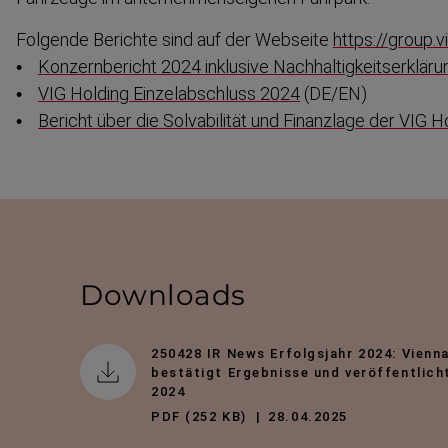
Folgende Berichte sind auf der Webseite
https://group.v
•
Konzern­bericht 2024 inklusive Nachhal­tig­keits­er­kläru
•
VIG Holding Einzel­ab­schluss 2024
(DE/EN)
•
Bericht über die Solvabilität und Finanzlage der VIG H
Downloads
250428 IR News Erfolgsjahr 2024: Vienn
bestätigt Ergebnisse und veröffentlich
2024
PDF (252 KB)
28.04.2025