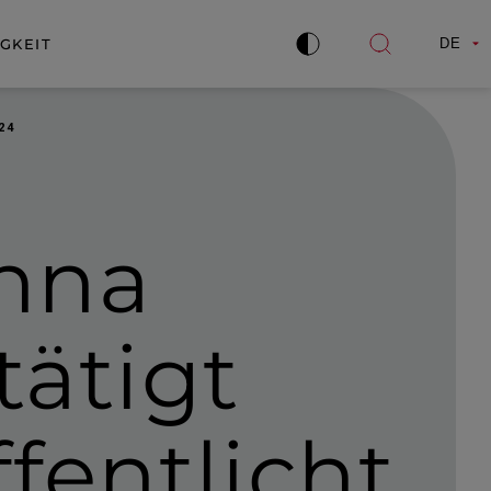
GKEIT
DE
Kontrast
Suche
verbessern
öffnen
24
enna
tätigt
fent­licht