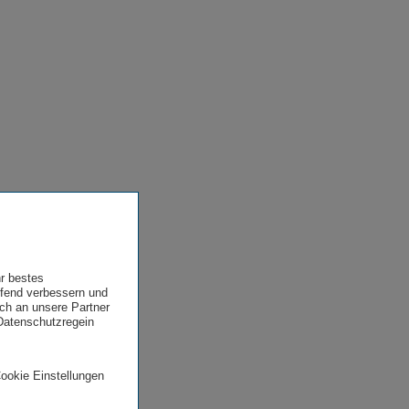
hr bestes
ufend verbessern und
uch an unsere Partner
 Datenschutzregein
Cookie Einstellungen