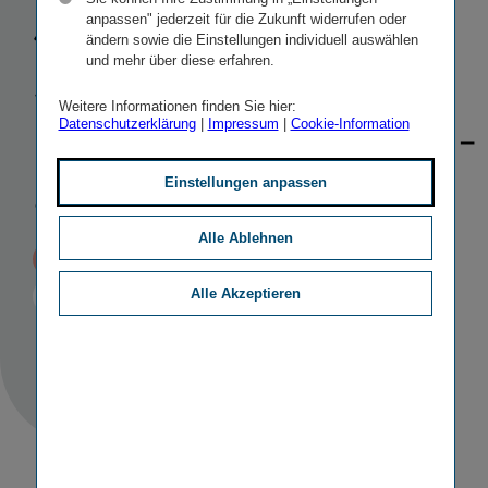
500 Millionen
anpassen" jederzeit für die Zukunft widerrufen oder
ändern sowie die Einstellungen individuell auswählen
Senior-​
und mehr über diese erfahren.
Weitere Informationen finden Sie hier:
Nachhaltigkeits­
Datenschutzerklärung
|
Impressum
|
Cookie-Information
anleihe
Einstellungen anpassen
Alle Ablehnen
Veröffentlicht
18.03.2021 16:37
II
Alle Akzeptieren
STICHWORTE
KAPITALMASSNAHMEN