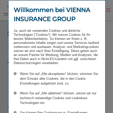
Zum
Zur
Inhalt
Fußzeile
Willkommen bei VIENNA
Kontrast
Suche
Zur
springen
springen
verbessern
öffnen
INSURANCE GROUP
Startseite
VIENNA INSURANCE GROUP PLATZIERT
Ja, auch wir verwenden Cookies und ähnliche
ERFOLGREICH EUR 500 MILLIONEN SENIOR-
Technologien ("Cookies*). Wir nutzen Cookies für Ihr
NACHHALTIGKEITSANLEIHE
bestes Websiteerlebnis. So können wir Ihnen z. B.
personalisierte Inhalte zeigen und unsere Services laufend
verbessern und ausbauen. Analyse- und Marketingcookies
setzen wir erst nach Ihrer Einwilligung. Diese gehen auch
an unsere Partner für Werbung, Medien und Analysen, die
Ihre Daten auch in Nicht-EU-Ländern mit ggf. unsicheren
Vienna
Datenschutzregein verarbeiten.
Wenn Sie auf „Alle akzeptieren" klicken, stimmen Sie
Insurance
dem Einsatz aller Cookies, die in den Cookie
Einstellungen aufgelistet sind, zu.
Group platziert
Wenn Sie auf „Alle ablehnen" klicken, setzen wir nur
technisch notwendige Cookies und cookielose
erfolgreich EUR
Technologien ein.
Sie können Ihre Zustimmung in „Einstellungen