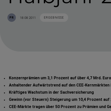
Veröffentlicht
STICHWORTE
18.08.2011
PR
ERGEBNISSE
Konzern­prämien um 3,1 Prozent auf über 4,7 Mrd. Eu
Anhaltender Aufwärtstrend auf den CEE-​Kernmärkten in
Kräftiges Wachstum in der Sachver­si­cherung
Gewinn (vor Steuern) Steigerung um 10,4 Prozent auf 
CEE-Märkte tragen über 50 Prozent zu Prämien und Ge