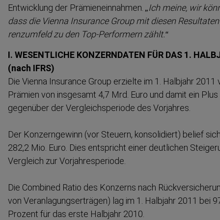
Entwicklung der Prämien­ein­nahmen.
„Ich meine, wir könn
dass die Vienna Insurance Group mit diesen Resultate
renz­umfeld zu den Top-​Performern zählt.“
I. WESENTLICHE KONZERNDATEN FÜR DAS 1. HALBJ
(nach IFRS)
Die Vienna Insurance Group erzielte im 1. Halbjahr 2011 v
Prämien von insgesamt 4,7 Mrd. Euro und damit ein Plus
gegenüber der Vergleichs­periode des Vorjahres.
Der Konzern­gewinn (vor Steuern, konsolidiert) belief sic
282,2 Mio. Euro. Dies entspricht einer deutlichen Steige
Vergleich zur Vorjah­res­periode.
Die Combined Ratio des Konzerns nach Rückver­si­cherung
von Veranla­gungs­er­trägen) lag im 1. Halbjahr 2011 bei 
Prozent für das erste Halbjahr 2010.