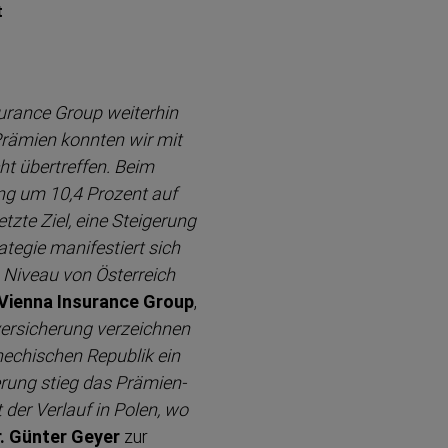
t
surance Group weiterhin
n Prämien konnten wir mit
ht übertreffen. Beim
ung um 10,4 Prozent auf
zte Ziel, eine Steigerung
ategie manifestiert sich
s Niveau von Österreich
Vienna Insurance Group
,
er­si­cherung verzeichnen
chechischen Republik ein
erung stieg das Prämien­
 der Verlauf in Polen, wo
r. Günter Geyer
zur