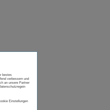
hr bestes
ufend verbessern und
uch an unsere Partner
 Datenschutzregein
Cookie Einstellungen