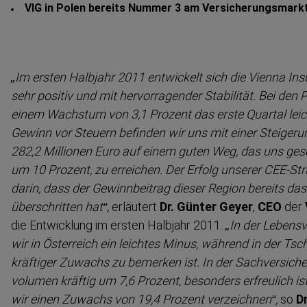
VIG in Polen bereits Nummer 3 am Versiche­rungsmark
„Im ersten Halbjahr 2011 entwickelt sich die Vienna In
sehr positiv und mit hervor­ra­gender Stabilität. Bei de
einem Wachstum von 3,1 Prozent das erste Quartal leic
Gewinn vor Steuern befinden wir uns mit einer Steiger
282,2 Millionen Euro auf einem guten Weg, das uns geset
um 10 Prozent, zu erreichen. Der Erfolg unserer CEE-​Str
darin, dass der Gewinn­beitrag dieser Region bereits da
überschritten hat“,
erläutert
Dr. Günter Geyer
,
CEO
der
die Entwicklung im ersten Halbjahr 2011.
„In der Lebens­v
wir in Österreich ein leichtes Minus, während in der Ts
kräftiger Zuwachs zu bemerken ist. In der Sachver­si­ch
volumen kräftig um 7,6 Prozent, besonders erfreulich ist
wir einen Zuwachs von 19,4 Prozent verzeichnen“,
so
D