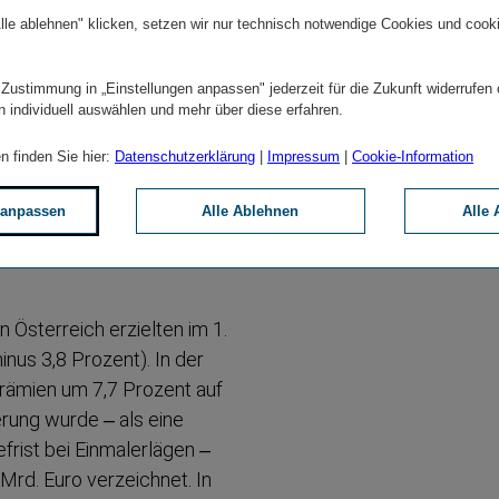
lle ablehnen" klicken, setzen wir nur technisch notwendige Cookies und cook
enna Insurance Group mit
 Zustimmung in „Einstellungen anpassen" jederzeit für die Zukunft widerrufen
n individuell auswählen und mehr über diese erfahren.
g von 9,6 Prozent, die zu
ung der georgischen
n finden Sie hier:
Datenschutzerklärung
|
Impressum
|
Cookie-Information
 anpassen
Alle Ablehnen
Alle 
11 (konsolidiert)
n Österreich erzielten im 1.
nus 3,8 Prozent). In der
Prämien um 7,7 Prozent auf
erung wurde – als eine
rist bei Einmal­erlägen –
Mrd. Euro verzeichnet. In