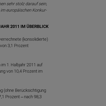
en sehr stolz darauf sein,
n im europäischen Konkur­
AHR 2011 IM ÜBERBLICK
errechnete (konsoli­dierte)
 von 3,1 Prozent
h im 1. Halbjahr 2011 auf
rung von 10,4 Prozent im
 (ohne Berück­sich­tigung
97,1 Prozent – nach 98,3