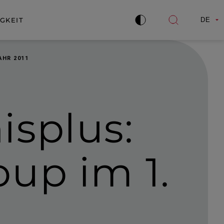
GKEIT
DE
Kontrast
Suche
verbessern
öffnen
AHR 2011
isplus
:
up im 1.