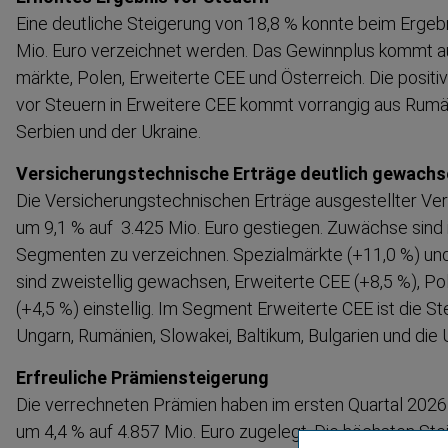
Eine deutliche Steigerung von 18,8 % konnte beim Ergebn
Mio. Euro verzeichnet werden. Das Gewinnplus kommt 
märkte, Polen, Erweiterte CEE und Österreich. Die positi
vor Steuern in Erweitere CEE kommt vorrangig aus Rumän
Serbien und der Ukraine.
Versiche­rungs­tech­nische Erträge deutlich gewach
Die Versiche­rungs­tech­nischen Erträge ausgestellter Ver
um 9,1 % auf 3.425 Mio. Euro gestiegen. Zuwächse sind i
Segmenten zu verzeichnen. Spezial­märkte (+11,0 %) un
sind zweistellig gewachsen, Erweiterte CEE (+8,5 %), Po
(+4,5 %) einstellig. Im Segment Erweiterte CEE ist die St
Ungarn, Rumänien, Slowakei, Baltikum, Bulgarien und die U
Erfreuliche Prämien­stei­gerung
Die verrechneten Prämien haben im ersten Quartal 202
um 4,4 % auf 4.857 Mio. Euro zugelegt. Die höchsten Ste