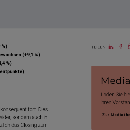
8 %)
TEILEN
 gewachsen (+9,1 %)
4,4 %)
zent­punkte)
Media
Laden Sie hie
ihren Vorstan
 konsequent fort. Dies
Zur Mediath
wider, sondern auch in
zlich das Closing zum