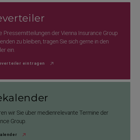
ver­teiler
 Presse­mit­tei­lungen der Vienna Insurance Group
nden zu bleiben, tragen Sie sich gerne in den
ler ein.
everteiler eintragen
­ka­lender
ren wir Sie über medien­re­levante Termine der
ance Group.
alender