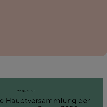
22.05.2026
he Haupt­ver­samm­lung der