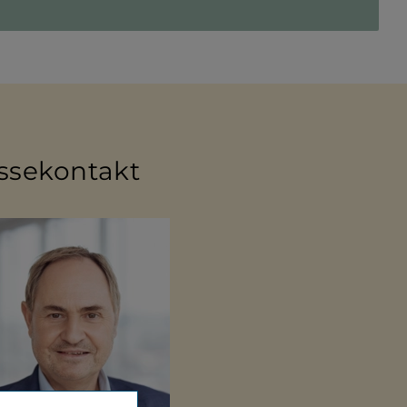
­se­kon­takt