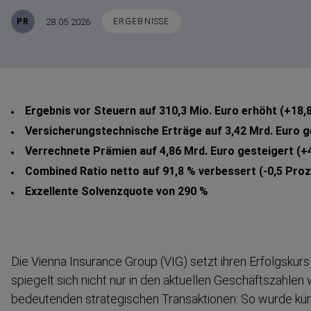
Veröffentlicht
STICHWORTE
28.05.2026
PR
ERGEBNISSE
Ergebnis vor Steuern auf 310,3 Mio. Euro erhöht (+18,
Versiche­rungs­tech­nische Erträge auf 3,42 Mrd. Euro
Verrechnete Prämien auf 4,86 Mrd. Euro gesteigert (+
Combined Ratio netto auf 91,8 % verbessert (-0,5 Pro
Exzellente Solvenzquote von 290 %
Die Vienna Insurance Group (VIG) setzt ihren Erfolgskurs
spiegelt sich nicht nur in den aktuellen Geschäfts­zahlen 
bedeutenden strate­gischen Transak­tionen: So wurde kür