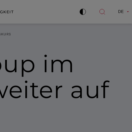
GKEIT
DE
Kontrast
Suche
verbessern
öffnen
SKURS
oup im
eiter auf