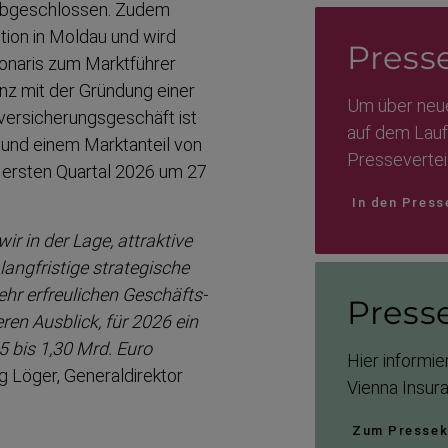
 abgeschlossen. Zudem
tion in Moldau und wird
Presse­
onaris zum Marktführer
nz mit der Gründung einer
Um über neue
r­si­che­rungs­ge­schäft ist
auf dem Laufe
 und einem Marktanteil von
Presse­ver­tei
m ersten Quartal 2026 um 27
In den Press
ir in der Lage, attraktive
langfristige strate­gische
hr erfreu­lichen Geschäfts­
Presse
ren Ausblick, für 2026 ein
5 bis 1,30 Mrd. Euro
Hier informie
 Löger, General­di­rektor
Vienna Insur
Zum Pressek