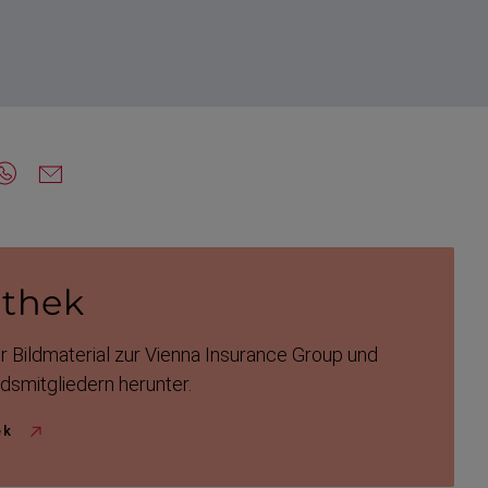
thek
r Bildma­terial zur Vienna Insurance Group und
ds­mit­gliedern herunter.
ek