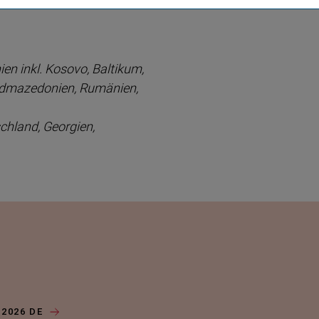
en inkl. Kosovo, Baltikum,
rdma­ze­donien, Rumänien,
chland, Georgien,
 2026 DE