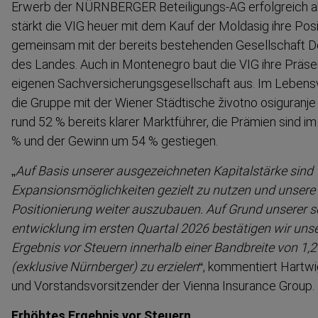
Erwerb der NÜRNBERGER Beteiligungs-​AG erfolgreich
stärkt die VIG heuer mit dem Kauf der Moldasig ihre Posi
gemeinsam mit der bereits bestehenden Gesell­schaft D
des Landes. Auch in Montenegro baut die VIG ihre Präse
eigenen Sachver­si­che­rungs­ge­sell­schaft aus. Im Lebens­ve
die Gruppe mit der Wiener Städtische životno osiguranje
rund 52 % bereits klarer Marktführer, die Prämien sind i
% und der Gewinn um 54 % gestiegen.
„
Auf Basis unserer ausgezeichneten Kapital­stärke sind w
Expansi­ons­mög­lich­keiten gezielt zu nutzen und unsere 
Positi­o­nierung weiter auszubauen. Auf Grund unserer se
ent­wicklung im ersten Quartal 2026 bestätigen wir unse
Ergebnis vor Steuern innerhalb einer Bandbreite von 1,2
(exklusive Nürnberger) zu erzielen
“, kommentiert Hartwig
und Vorstands­vor­sit­zender der Vienna Insurance Group.
Erhöhtes Ergebnis vor Steuern