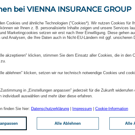
te CEE (+5,0 %) und hier
men bei VIENNA INSURANCE GROUP
t Österreich (+4,5%) auf.
den Cookies und ähnliche Technologien ("Cookies*). Wir nutzen Cookies für I
können wir Ihnen z. B. personalisierte Inhalte zeigen und unsere Services la
 um 0,5 Prozent­punkte auf
und Marketingcookies setzen wir erst nach Ihrer Einwilligung. Diese gehen a
© Marlen
 und Analysen, die Ihre Daten auch in Nicht-EU-Ländern mit ggf. unsicheren
mt in erster Linie aus dem
ordma­ze­donien, Serbien,
Wol
lle akzeptieren" klicken, stimmen Sie dem Einsatz aller Cookies, die in den 
kum.
 zu.
Intern
+43 50
lle ablehnen" klicken, setzen wir nur technisch notwendige Cookies und cook
en Quartals 2026
E-Mai
. Damit weist die Gruppe
 Zustimmung in „Einstellungen anpassen" jederzeit für die Zukunft widerrufen
n individuell auswählen und mehr über diese erfahren.
n finden Sie hier:
Datenschutzerklärung
|
Impressum
|
Cookie-Information
bestätigt das
ür 2026 ein Ergebnis vor
 anpassen
Alle Ablehnen
Alle 
. Euro (exklusive