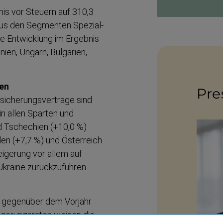
is vor Steuern auf 310,3
aus den Segmenten Spezial­
ve Entwicklung im Ergebnis
ien, Ungarn, Bulgarien,
sen
Pres
siche­rungs­verträge sind
n allen Sparten und
d Tschechien (+10,0 %)
len (+7,7 %) und Österreich
eigerung vor allem auf
kraine zurück­zu­führen.
6 gegenüber dem Vorjahr
ige­rungsraten weisen die