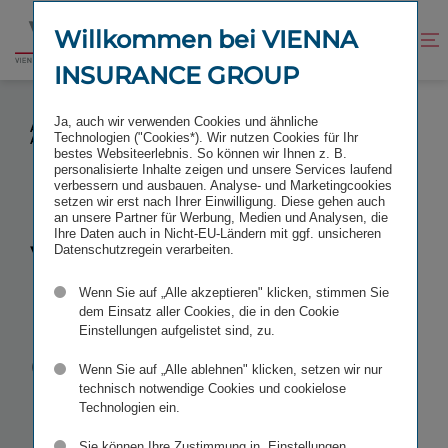
Zum
Zur
Inhalt
Fußzeile
Willkommen bei VIENNA
Kontrast
Suche
Zur
springen
springen
verbessern
öffnen
INSURANCE GROUP
Startseite
VIENNA INSURANCE GROUP IN UNGARN:
Ja, auch wir verwenden Cookies und ähnliche
AKQUISITION DES LEBENSVERSICHERERS AXA
Technologien ("Cookies*). Wir nutzen Cookies für Ihr
ABGESCHLOSSEN
bestes Websiteerlebnis. So können wir Ihnen z. B.
personalisierte Inhalte zeigen und unsere Services laufend
verbessern und ausbauen. Analyse- und Marketingcookies
setzen wir erst nach Ihrer Einwilligung. Diese gehen auch
an unsere Partner für Werbung, Medien und Analysen, die
Ihre Daten auch in Nicht-EU-Ländern mit ggf. unsicheren
Vienna
Datenschutzregein verarbeiten.
Wenn Sie auf „Alle akzeptieren" klicken, stimmen Sie
Insurance
dem Einsatz aller Cookies, die in den Cookie
Einstellungen aufgelistet sind, zu.
Group in
Wenn Sie auf „Alle ablehnen" klicken, setzen wir nur
technisch notwendige Cookies und cookielose
Ungarn:
Technologien ein.
Sie können Ihre Zustimmung in „Einstellungen