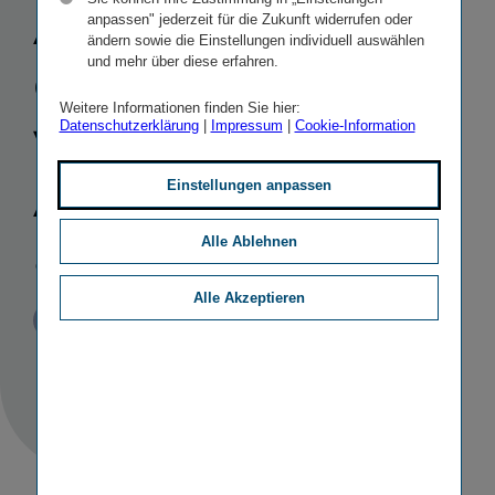
Akquisition
anpassen" jederzeit für die Zukunft widerrufen oder
ändern sowie die Einstellungen individuell auswählen
des Lebens­
und mehr über diese erfahren.
Weitere Informationen finden Sie hier:
ver­si­cherers
Datenschutzerklärung
|
Impressum
|
Cookie-Information
AXA
Einstellungen anpassen
abgeschlossen
Alle Ablehnen
Alle Akzeptieren
Veröffentlicht
STICHWORTE
03.06.2014
PR
MERGERS & ACQUISITIONS