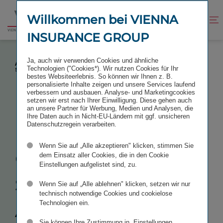
Zum
Zur
Inhalt
Fußzeile
Willkommen bei VIENNA
Kontrast
Suche
Zur
springen
springen
verbessern
öffnen
INSURANCE GROUP
Startseite
EINBLICKE IN DIE ENTSTEHUNG DER
Ja, auch wir verwenden Cookies und ähnliche
AUSSTELLUNG "UNKNOWN FAMILIARS - DIE
Technologien ("Cookies*). Wir nutzen Cookies für Ihr
SAMMLUNGEN DER VIENNA INSURANCE GROUP
bestes Websiteerlebnis. So können wir Ihnen z. B.
personalisierte Inhalte zeigen und unsere Services laufend
verbessern und ausbauen. Analyse- und Marketingcookies
setzen wir erst nach Ihrer Einwilligung. Diese gehen auch
an unsere Partner für Werbung, Medien und Analysen, die
Ihre Daten auch in Nicht-EU-Ländern mit ggf. unsicheren
Ein­blicke in
Datenschutzregein verarbeiten.
Wenn Sie auf „Alle akzeptieren" klicken, stimmen Sie
die Ent­
dem Einsatz aller Cookies, die in den Cookie
Einstellungen aufgelistet sind, zu.
stehung der
Wenn Sie auf „Alle ablehnen" klicken, setzen wir nur
technisch notwendige Cookies und cookielose
Aus­stellung
Technologien ein.
Sie können Ihre Zustimmung in „Einstellungen