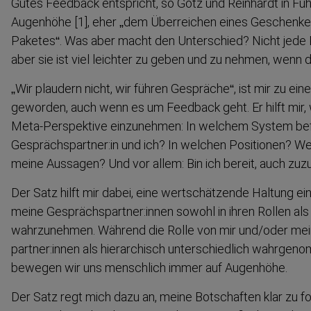
Gutes Feedback entspricht, so Götz und Reinhardt in Fü
Augenhöhe [1], eher „dem Überreichen eines Geschenkes
Paketes“. Was aber macht den Unterschied? Nicht jede R
aber sie ist viel leichter zu geben und zu nehmen, wenn 
„Wir plaudern nicht, wir führen Gespräche“, ist mir zu ein
geworden, auch wenn es um Feedback geht. Er hilft mir,
Meta-​Perspektive einzunehmen: In welchem System bef
Gesprächs­partner:in und ich? In welchen Positionen? W
meine Aussagen? Und vor allem: Bin ich bereit, auch zu
Der Satz hilft mir dabei, eine wertschätzende Haltung e
meine Gesprächs­partner:innen sowohl in ihren Rollen a
wahrzu­nehmen. Während die Rolle von mir und/oder me
partner:innen als hierar­chisch unterschiedlich wahrge­
bewegen wir uns menschlich immer auf Augenhöhe.
Der Satz regt mich dazu an, meine Botschaften klar zu fo