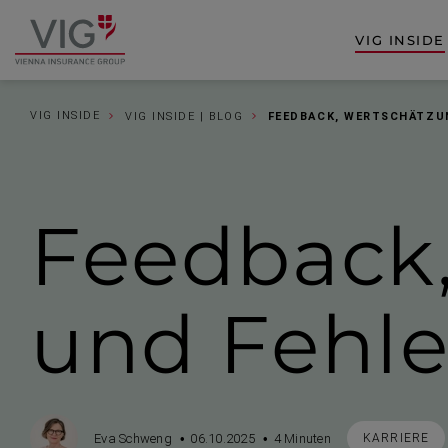
Zum
Zur
Inhalt
Fußzeile
VIG INSIDE
Zur
springen
springen
Startseite
VIG INSIDE
VIG INSIDE | BLOG
FEEDBACK, WERTSCHÄTZU
Feedback,
und Fehler
Autor
Veröffentlicht
Durchschnittliche
STICHWORT
Eva Schweng
06.10.2025
4 Minuten
KARRIERE