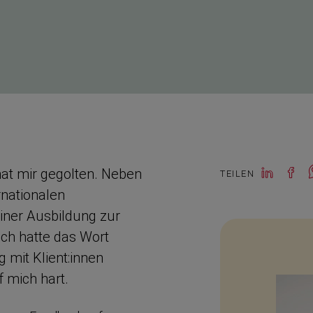
hat mir gegolten. Neben
TEILEN
a­ti­onalen
iner Ausbildung zur
Ich hatte das Wort
 mit Klient:innen
 mich hart.