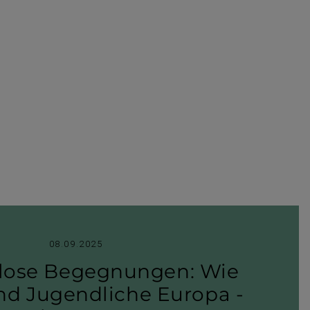
08.09.2025
­lose Begeg­nungen: Wie
nd Jugend­liche Europa -