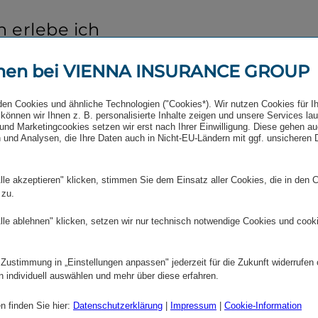
n erlebe ich
voll offenes
men bei VIENNA INSURANCE GROUP
alle ist. Für das
 es ein Kompass,
den Cookies und ähnliche Technologien ("Cookies*). Wir nutzen Cookies für I
können wir Ihnen z. B. personalisierte Inhalte zeigen und unsere Services la
ht, wo wir
und Marketingcookies setzen wir erst nach Ihrer Einwilligung. Diese gehen a
 und Analysen, die Ihre Daten auch in Nicht-EU-Ländern mit ggf. unsicheren
r besser
Für
lle akzeptieren" klicken, stimmen Sie dem Einsatz aller Cookies, die in den 
 es die Chance,
 zu.
, mitzuge­
lle ablehnen" klicken, setzen wir nur technisch notwendige Cookies und cook
eiter­zu­ent­
ungs­kräfte ist es
 Zustimmung in „Einstellungen anpassen" jederzeit für die Zukunft widerrufen
n individuell auswählen und mehr über diese erfahren.
um zu verstehen,
n finden Sie hier:
Datenschutzerklärung
|
Impressum
|
Cookie-Information
 geben und