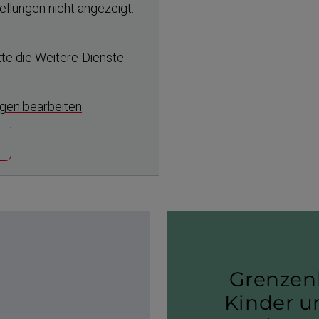
tellungen nicht angezeigt:
tte die Weitere-​Dienste-
ngen bearbeiten
.
g
Gren­zen
Kinder u