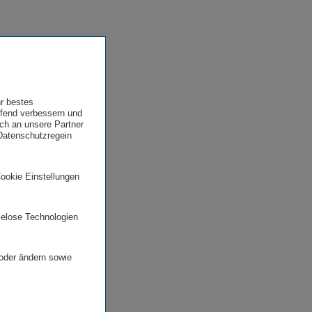
hr bestes
ufend verbessern und
uch an unsere Partner
 Datenschutzregein
Cookie Einstellungen
ielose Technologien
 oder ändern sowie