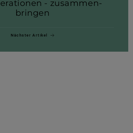
­ra­ti­onen - zusam­men­
bringen
Nächster Artikel