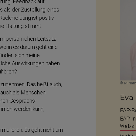
hrung: Feedback auf
 als der Zustellung eines
ückmeldung ist positiv,
die Haltung stimmt.
em persön­lichen Leitsatz
 wenn es darum geht eine
inden sich meine
elche Auswir­kungen haben
zuhören?
inzunehmen. Das heißt auch,
© Miria
ls auch als Menschen
Eva
inen Gesprächs­
nommen werden kann,
EAP-Be
EAP-In
Websi
rmulieren. Es geht nicht um