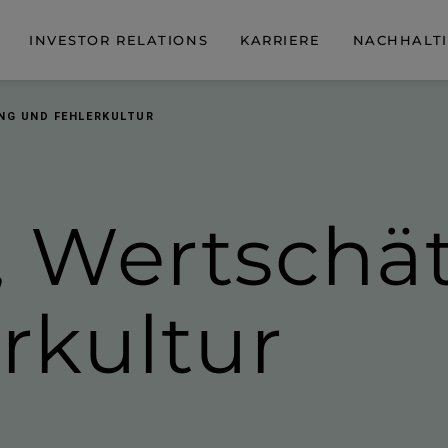
INVESTOR RELATIONS
KARRIERE
NACHHALTI
NG UND FEHLERKULTUR
 Wert­schä
­kultur
E