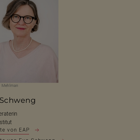
m Mehlman
 Schweng
raterin
stitut
te von EAP