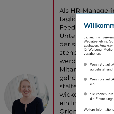
Als HR-​Manageri
täglich, wie wert
Willkom
Feedback für uns 
Unternehmen ist
Ja, auch wir verwen
Websiteerlebnis. So 
der sichtbar mac
ausbauen. Analyse- 
für Werbung, Medien
stehen und wo wi
verarbeiten.
werden können. 
Wenn Sie auf „A
Mitarbeitende ist
aufgelistet sind,
gehört zu werden
Wenn Sie auf „A
ein.
stalten und sich w
wickeln. Für Führ
Sie können Ihre
die Einstellunge
ein Instrument, 
Weitere Informatione
Orientierung zu