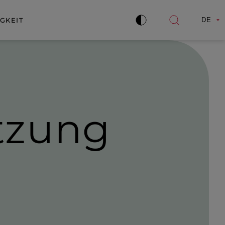
GKEIT
DE
Kontrast
Suche
verbessern
öffnen
tzung