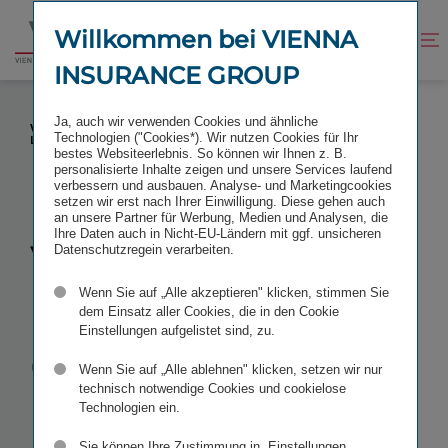
Zum
Zur
Inhalt
Fußzeile
Willkommen bei VIENNA
Kontrast
Suche
Zur
springen
springen
verbessern
öffnen
INSURANCE GROUP
Startseite
VIENNA INSURANCE GROUP: FÜHRENDER
Ja, auch wir verwenden Cookies und ähnliche
VERSICHERUNGSKONZERN MIT PRÄGNANTEM NEUEN
Technologien ("Cookies*). Wir nutzen Cookies für Ihr
LOGO
bestes Websiteerlebnis. So können wir Ihnen z. B.
personalisierte Inhalte zeigen und unsere Services laufend
verbessern und ausbauen. Analyse- und Marketingcookies
setzen wir erst nach Ihrer Einwilligung. Diese gehen auch
an unsere Partner für Werbung, Medien und Analysen, die
Ihre Daten auch in Nicht-EU-Ländern mit ggf. unsicheren
Vienna
Datenschutzregein verarbeiten.
Wenn Sie auf „Alle akzeptieren" klicken, stimmen Sie
Insurance
dem Einsatz aller Cookies, die in den Cookie
Einstellungen aufgelistet sind, zu.
Group:
Wenn Sie auf „Alle ablehnen" klicken, setzen wir nur
technisch notwendige Cookies und cookielose
Führender
Technologien ein.
Sie können Ihre Zustimmung in „Einstellungen