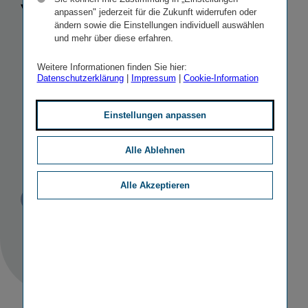
Versiche­
anpassen" jederzeit für die Zukunft widerrufen oder
ändern sowie die Einstellungen individuell auswählen
rungs­konzern
und mehr über diese erfahren.
Weitere Informationen finden Sie hier:
mit
Datenschutzerklärung
|
Impressum
|
Cookie-Information
prägnantem
Einstellungen anpassen
neuen Logo
Alle Ablehnen
Alle Akzeptieren
Veröffentlicht
STICHWORTE
12.01.2011
PR
SONSTIGE