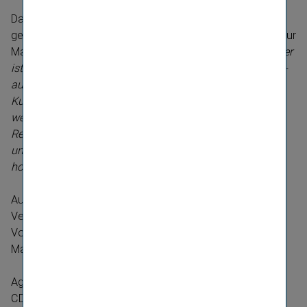
Das Redesign der Vienna Insurance Group wurde
gemeinsam mit der renommierten Wiener Design-​Agentur
Mark & Mark umgesetzt.
„Wir sind mit dem Motto ‚weniger
ist mehr’ an dieses Projekt herange­gangen. Die Grundvor­
aus­setzung für die Konzeption war die Verwendung der
Kurzform ‚VIG’. Das neue Signet erhält dadurch eine
wesentlich klarere Prägnanz; die Tulpe in noch stärkerer
Reduktion und in der Position eines Registered-​Zeichens
unterstützt die visuelle Absender-​Botschaft der Konzern­
holding“
, ergänzt Agenturchef John Mark.
Auftraggeber: Vienna Insurance Group AG Wiener
Versicherung Gruppe
Vorstands­vor­sit­zender: Dr. Günter Geyer
Marketing­leitung: Mag. Barbara Hagen-​Grötschnig
Agentur: Mark&Mark
CD: John Mark, Ursula Mark