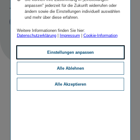
2010
anpassen" jederzeit für die Zukunft widerrufen oder
ändern sowie die Einstellungen individuell auswählen
und mehr über diese erfahren.
Veröffentlicht
STICHWORTE
09.11.2010
PR
ERGEBNISSE
Weitere Informationen finden Sie hier:
Datenschutzerklärung
|
Impressum
|
Cookie-Information
Einstellungen anpassen
Alle Ablehnen
Alle Akzeptieren